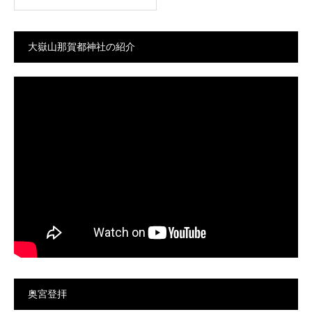
大嶽山那賀都神社の紹介
奥宮登拝