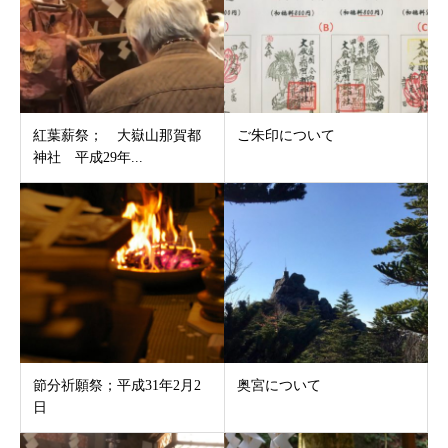
紅葉薪祭； 大嶽山那賀都
ご朱印について
神社 平成29年...
節分祈願祭；平成31年2月2
奥宮について
日