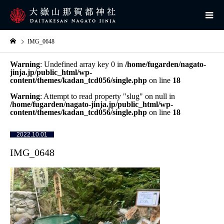
IMG_0648
Warning
: Undefined array key 0 in
/home/fugarden/nagato-
jinja.jp/public_html/wp-
content/themes/kadan_tcd056/single.php
on line
18
Warning
: Attempt to read property "slug" on null in
/home/fugarden/nagato-jinja.jp/public_html/wp-
content/themes/kadan_tcd056/single.php
on line
18
2022.10.01
IMG_0648