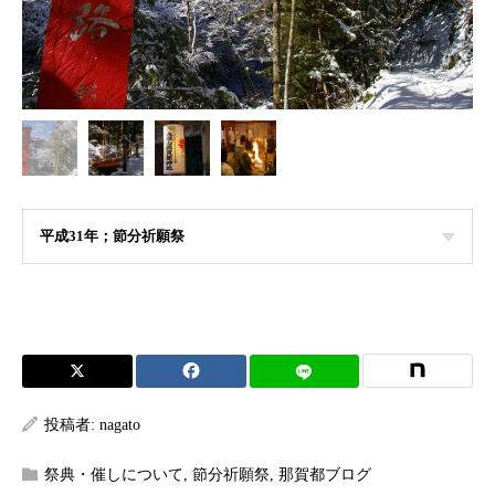
平成31年；節分祈願祭
投稿者:
nagato
祭典・催しについて
,
節分祈願祭
,
那賀都ブログ