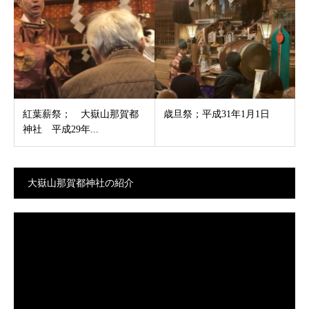
紅葉薪祭； 大嶽山那賀都
歳旦祭；平成31年1月1日
神社 平成29年...
大嶽山那賀都神社の紹介