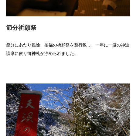
節分祈願祭
節分にあたり難除、招福の祈願祭を斎行致し、一年に一度の神道
護摩に依り御神札が浄められました。
