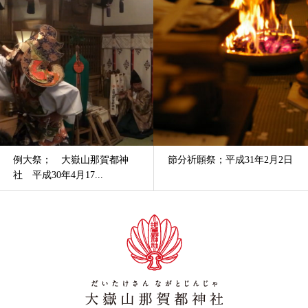
神
節分祈願祭；平成31年2月2日
紅葉薪祭； 大嶽山那賀
社 平成29年11月...