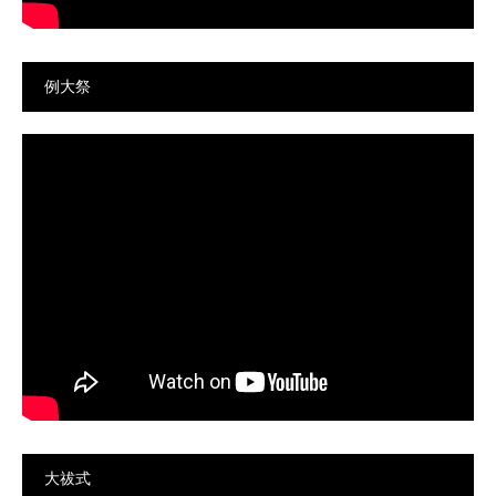
例大祭
大祓式