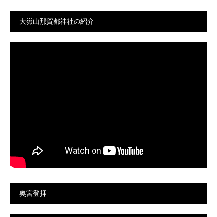
大嶽山那賀都神社の紹介
奥宮登拝