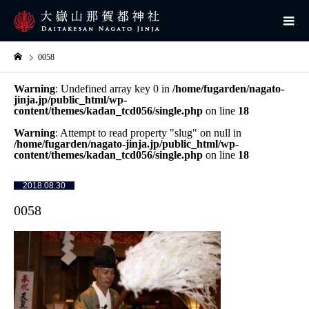
0058
Warning
: Undefined array key 0 in
/home/fugarden/nagato-
jinja.jp/public_html/wp-
content/themes/kadan_tcd056/single.php
on line
18
Warning
: Attempt to read property "slug" on null in
/home/fugarden/nagato-jinja.jp/public_html/wp-
content/themes/kadan_tcd056/single.php
on line
18
2018.08.30
0058