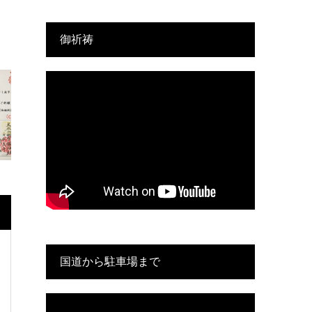
御祈祷
国道から駐車場まで