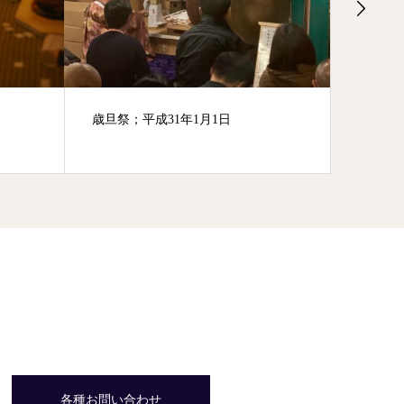
奥宮について
例大祭
30年4月
各種お問い合わせ