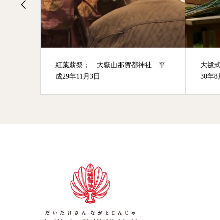
社 平
大祓式； 大嶽山那賀都神社 平成
節分祈
30年8月5日