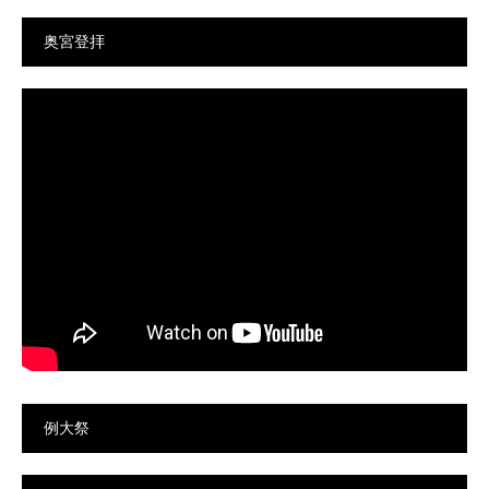
奥宮登拝
例大祭