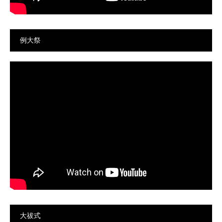
例大祭
大祓式