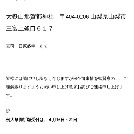
大嶽山那賀都神社 〒404-0206 山梨県山梨市
三富上釜口６１７
宮司 日原盛幸 あて
皆様には誠に申し訳なく存じますが何卒御事情を御賢察の上、ご
理解賜りますようお願い申し上げ急ぎお詫びご連絡申し上げま
す。
記
例大祭御祈願受付は、４月16日～21日