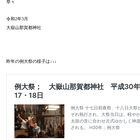
早々
令和2年3月
大嶽山那賀都神社
昨年の例大祭の様子は↓↓↓