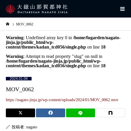
MOV_0062
Warning
: Undefined array key 0 in
/home/fugarden/nagato-
jinja.jp/public_html/wp-
content/themes/kadan_tcd056/single.php
on line
18
Warning
: Attempt to read property "slug" on null in
/home/fugarden/nagato-jinja.jp/public_html/wp-
content/themes/kadan_tcd056/single.php
on line
18
2024.01.06
MOV_0062
https://nagato-jinja.jp/wp-content/uploads/2024/01/MOV_0062.mov
投稿者:
nagato