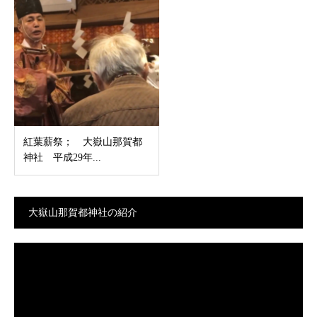
紅葉薪祭； 大嶽山那賀都
神社 平成29年...
大嶽山那賀都神社の紹介