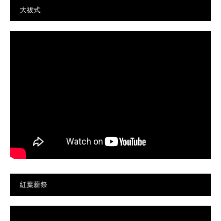
大祓式
紅葉薪祭