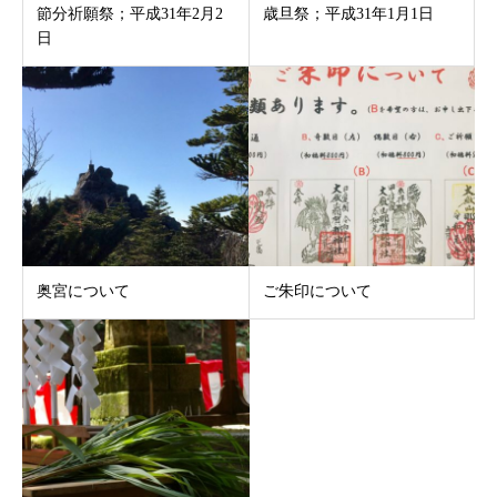
節分祈願祭；平成31年2月2
歳旦祭；平成31年1月1日
日
奥宮について
ご朱印について