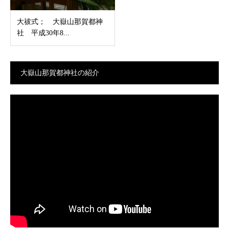
大祓式； 大嶽山那賀都神
社 平成30年8...
大嶽山那賀都神社の紹介