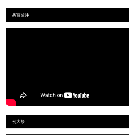
奥宮登拝
例大祭