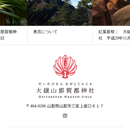
奥宮について
紅葉薪祭； 大嶽山那賀都神
社 平成29年11月...
〒404-0206 山梨県山梨市三富上釜口６１７