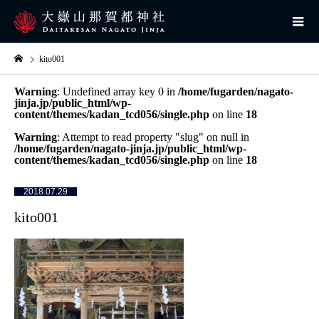
kito001
Warning
: Undefined array key 0 in
/home/fugarden/nagato-
jinja.jp/public_html/wp-
content/themes/kadan_tcd056/single.php
on line
18
Warning
: Attempt to read property "slug" on null in
/home/fugarden/nagato-jinja.jp/public_html/wp-
content/themes/kadan_tcd056/single.php
on line
18
2018.07.29
kito001