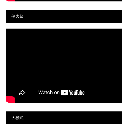
例大祭
大祓式