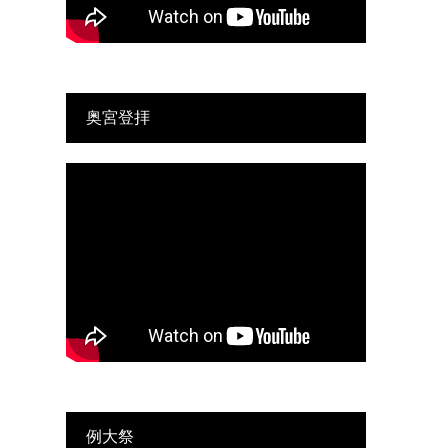
奥宮登拝
例大祭