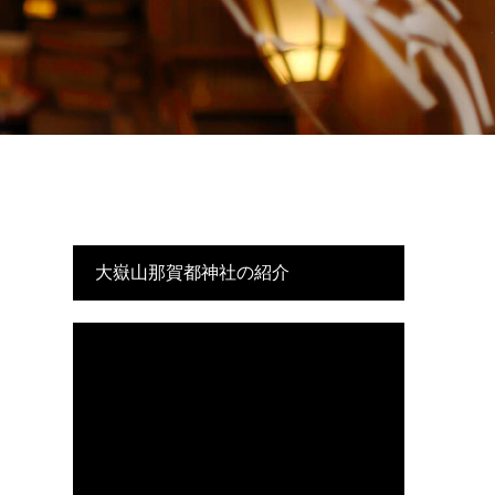
大嶽山那賀都神社の紹介