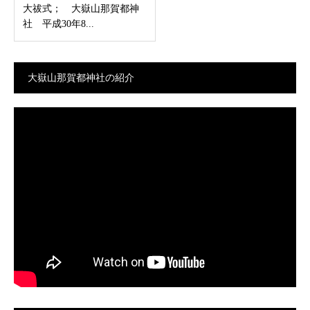
大祓式； 大嶽山那賀都神
社 平成30年8...
大嶽山那賀都神社の紹介