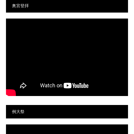
奥宮登拝
例大祭