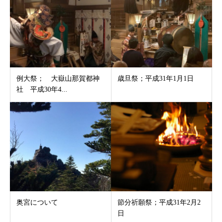
例大祭； 大嶽山那賀都神
歳旦祭；平成31年1月1日
社 平成30年4...
奥宮について
節分祈願祭；平成31年2月2
日