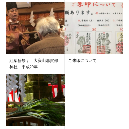
紅葉薪祭； 大嶽山那賀都
ご朱印について
神社 平成29年...