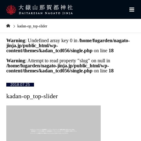
kadan-op_top-slider
Warning
: Undefined array key 0 in
/home/fugarden/nagato-
jinja.jp/public_html/wp-
content/themes/kadan_tcd056/single.php
on line
18
Warning
: Attempt to read property "slug" on null in
/home/fugarden/nagato-jinja.jp/public_html/wp-
content/themes/kadan_tcd056/single.php
on line
18
2018.07.25
kadan-op_top-slider