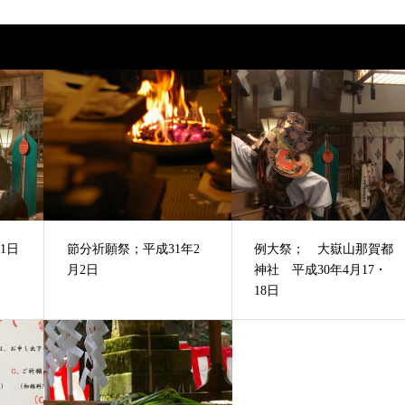
1日
節分祈願祭；平成31年2
例大祭； 大嶽山那賀都
月2日
神社 平成30年4月17・
18日