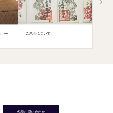
大祓式； 大嶽山那賀都神社 平成
節分祈願
30年8月5日
各種お問い合わせ