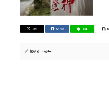
Post
Share
LINE
n
投稿者:
nagato