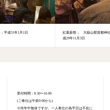
薪祭； 大嶽山那賀都神社 平
ご朱印について
年11月3日
受付時間：8:30〜16:00
(ご奉仕は午前9:00から)
※尚年中無休ですが、一人奉仕の為平日は不在に