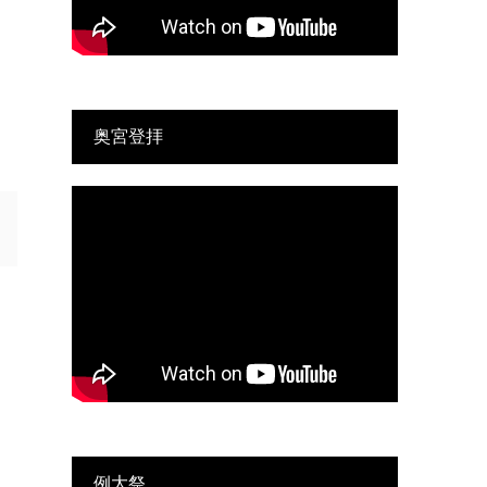
奥宮登拝
例大祭