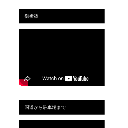
御祈祷
国道から駐車場まで