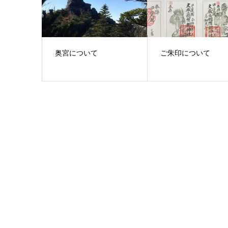
奥宮について
ご朱印について