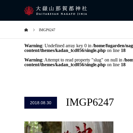
IMGP6247
Warning
: Undefined array key 0 in
/home/fugarden/naga
content/themes/kadan_tcd056/single.php
on line
18
Warning
: Attempt to read property "slug" on null in
/hom
content/themes/kadan_tcd056/single.php
on line
18
IMGP6247
2018.08.30