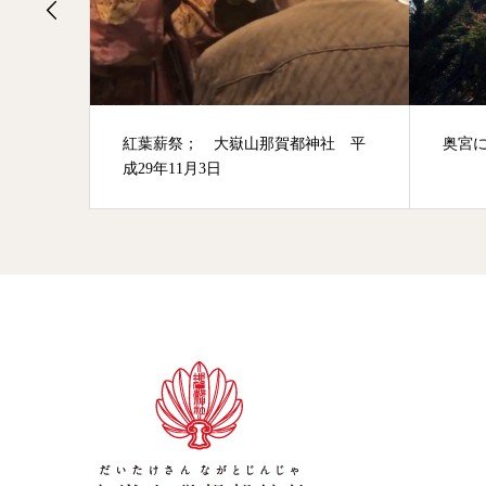
社 平
奥宮について
ご朱