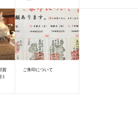
那賀
ご朱印について
月3