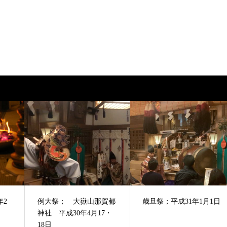
年2
例大祭； 大嶽山那賀都
歳旦祭；平成31年1月1日
神社 平成30年4月17・
18日