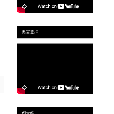
奥宮登拝
例大祭