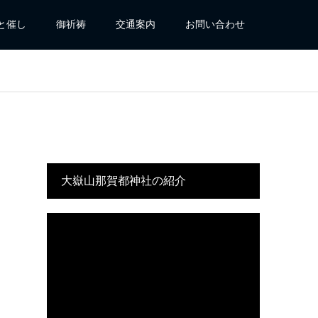
と催し
御祈祷
交通案内
お問い合わせ
大嶽山那賀都神社の紹介