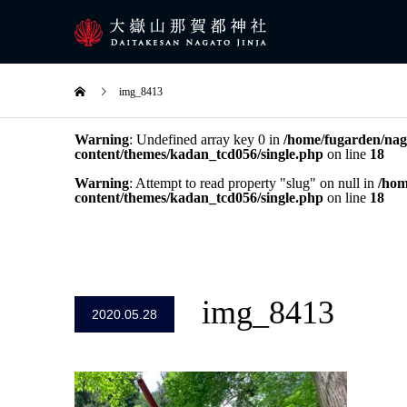
img_8413
Warning
: Undefined array key 0 in
/home/fugarden/naga
content/themes/kadan_tcd056/single.php
on line
18
Warning
: Attempt to read property "slug" on null in
/hom
content/themes/kadan_tcd056/single.php
on line
18
img_8413
2020.05.28