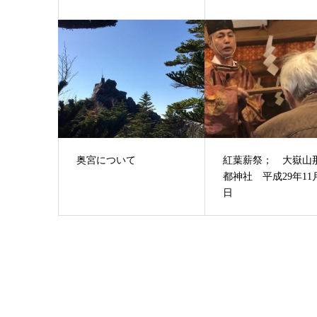
奥宮について
紅葉薪祭； 大嶽山
都神社 平成29年11
日