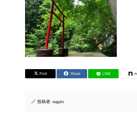
Post
Share
LINE
n
投稿者:
nagato