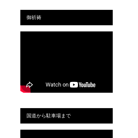
御祈祷
国道から駐車場まで