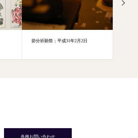
歳旦祭；平成31年1月1日
大祓式
30年8月
各種お問い合わせ