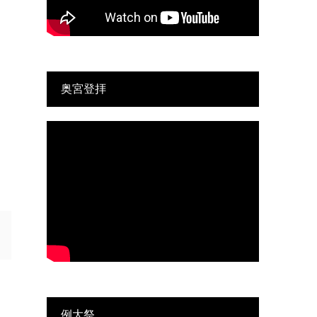
奥宮登拝
例大祭