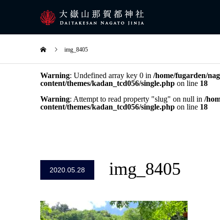
img_8405
Warning
: Undefined array key 0 in
/home/fugarden/naga
content/themes/kadan_tcd056/single.php
on line
18
Warning
: Attempt to read property "slug" on null in
/hom
content/themes/kadan_tcd056/single.php
on line
18
img_8405
2020.05.28