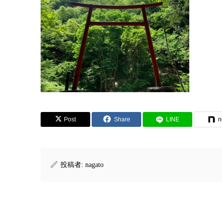
Post
Share
LINE
n
投稿者:
nagato