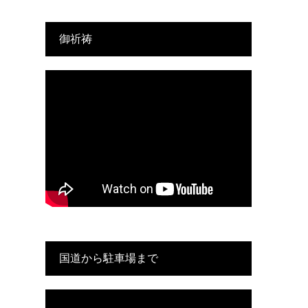
御祈祷
国道から駐車場まで