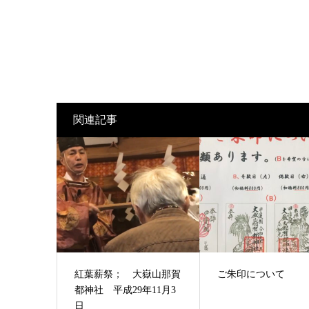
関連記事
紅葉薪祭； 大嶽山那賀
ご朱印について
都神社 平成29年11月3
日