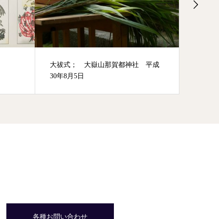
大祓式； 大嶽山那賀都神社 平成
節分祈願
30年8月5日
各種お問い合わせ