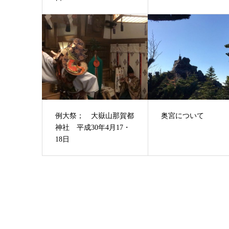
例大祭； 大嶽山那賀都
奥宮について
神社 平成30年4月17・
18日