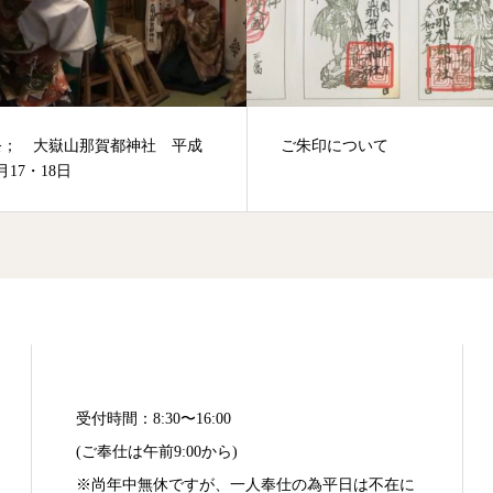
祭； 大嶽山那賀都神社 平成
ご朱印について
月17・18日
受付時間：8:30〜16:00
(ご奉仕は午前9:00から)
※尚年中無休ですが、一人奉仕の為平日は不在に