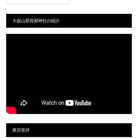
大嶽山那賀都神社の紹介
奥宮登拝