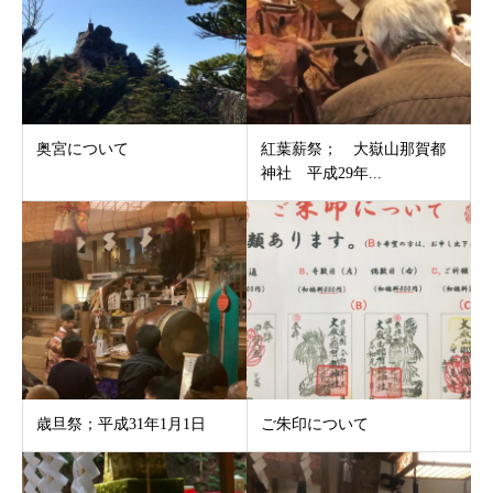
奥宮について
紅葉薪祭； 大嶽山那賀都
神社 平成29年...
歳旦祭；平成31年1月1日
ご朱印について