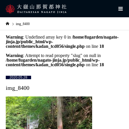
img_8400
Warning
: Undefined array key 0 in
/home/fugarden/nagato-
jinja.jp/public_html/wp-
content/themes/kadan_tcd056/single.php
on line
18
Warning
: Attempt to read property "slug" on null in
/home/fugarden/nagato-jinja.jp/public_html/wp-
content/themes/kadan_tcd056/single.php
on line
18
2020.05.28
img_8400