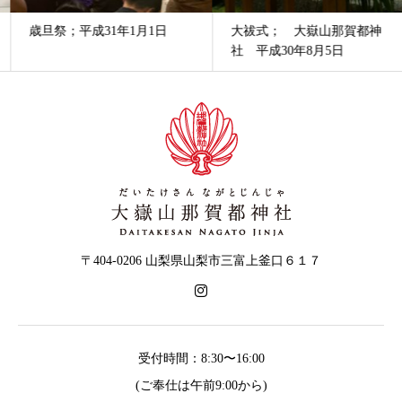
歳旦祭；平成31年1月1日
大祓式； 大嶽山那賀都神
社 平成30年8月5日
〒404-0206 山梨県山梨市三富上釜口６１７
受付時間：8:30〜16:00
(ご奉仕は午前9:00から)