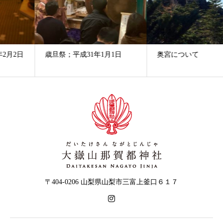
歳旦祭；平成31年1月1日
奥宮について
〒404-0206 山梨県山梨市三富上釜口６１７