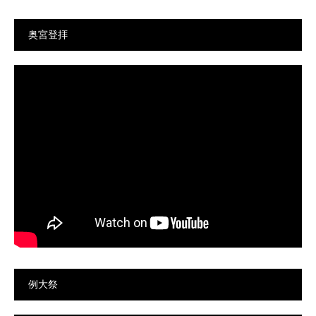
奥宮登拝
例大祭