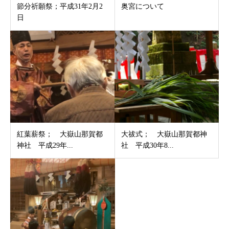
節分祈願祭；平成31年2月2
奥宮について
日
紅葉薪祭； 大嶽山那賀都
大祓式； 大嶽山那賀都神
神社 平成29年...
社 平成30年8...