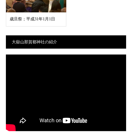
歳旦祭；平成31年1月1日
大嶽山那賀都神社の紹介