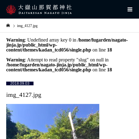
img_4127.jpg
Warning
: Undefined array key 0 in
/home/fugarden/nagato-
jinja.jp/public_html/wp-
content/themes/kadan_tcd056/single.php
on line
18
Warning
: Attempt to read property "slug" on null in
/home/fugarden/nagato-jinja.jp/public_html/wp-
content/themes/kadan_tcd056/single.php
on line
18
2018.09.03
img_4127.jpg