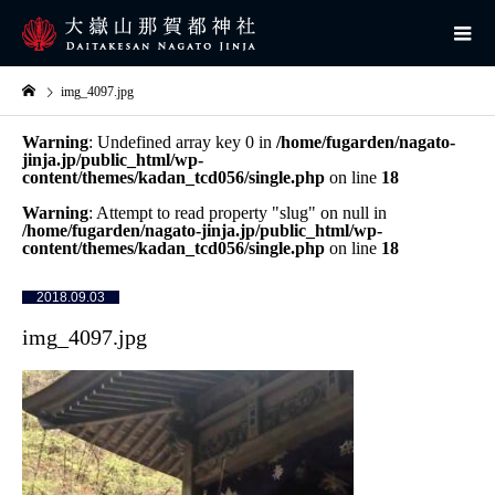
img_4097.jpg
Warning
: Undefined array key 0 in
/home/fugarden/nagato-
jinja.jp/public_html/wp-
content/themes/kadan_tcd056/single.php
on line
18
Warning
: Attempt to read property "slug" on null in
/home/fugarden/nagato-jinja.jp/public_html/wp-
content/themes/kadan_tcd056/single.php
on line
18
2018.09.03
img_4097.jpg