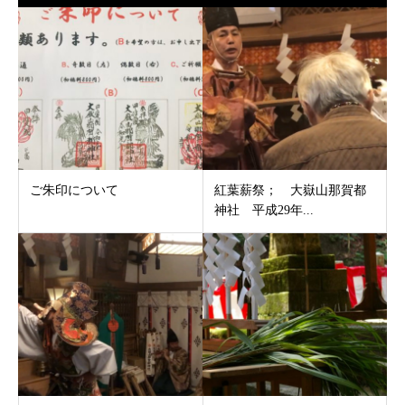
ご朱印について
紅葉薪祭； 大嶽山那賀都
神社 平成29年...