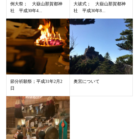
例大祭； 大嶽山那賀都神
大祓式； 大嶽山那賀都神
社 平成30年4...
社 平成30年8...
節分祈願祭；平成31年2月2
奥宮について
日