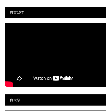
奥宮登拝
例大祭