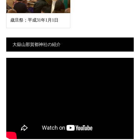
歳旦祭；平成31年1月1日
大嶽山那賀都神社の紹介