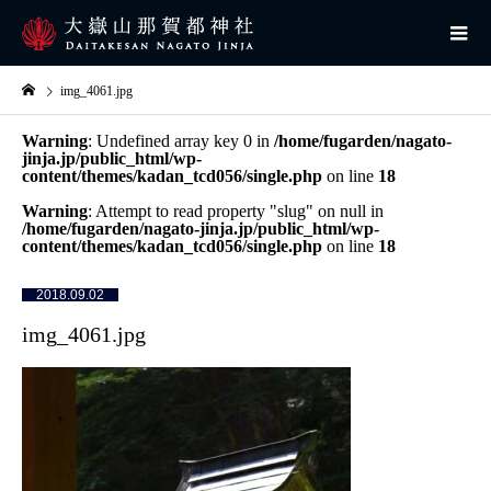
img_4061.jpg
Warning
: Undefined array key 0 in
/home/fugarden/nagato-
jinja.jp/public_html/wp-
content/themes/kadan_tcd056/single.php
on line
18
Warning
: Attempt to read property "slug" on null in
/home/fugarden/nagato-jinja.jp/public_html/wp-
content/themes/kadan_tcd056/single.php
on line
18
2018.09.02
img_4061.jpg