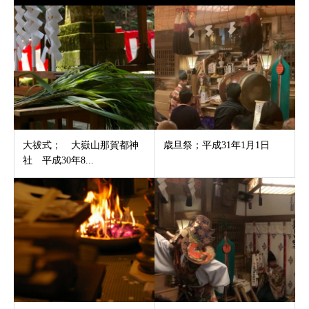
大祓式； 大嶽山那賀都神
歳旦祭；平成31年1月1日
社 平成30年8...