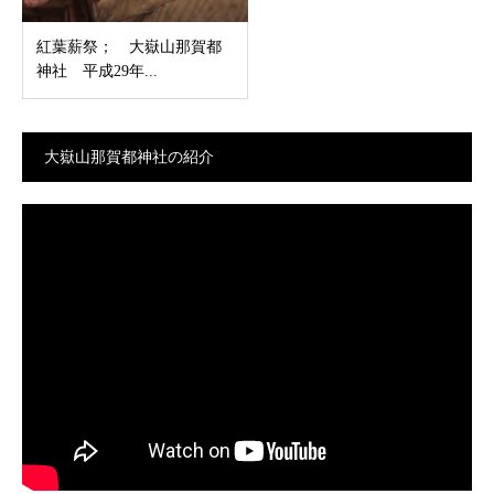
紅葉薪祭； 大嶽山那賀都
神社 平成29年...
大嶽山那賀都神社の紹介