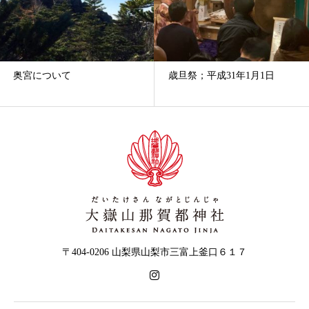
奥宮について
歳旦祭；平成31年1月1日
〒404-0206 山梨県山梨市三富上釜口６１７