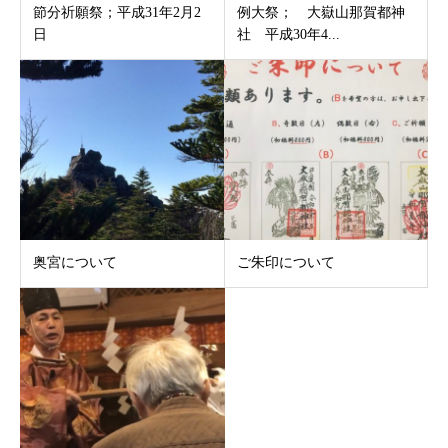
節分祈願祭；平成31年2月2
例大祭； 大嶽山那賀都神
日
社 平成30年4...
奥宮について
ご朱印について