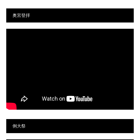
奥宮登拝
例大祭