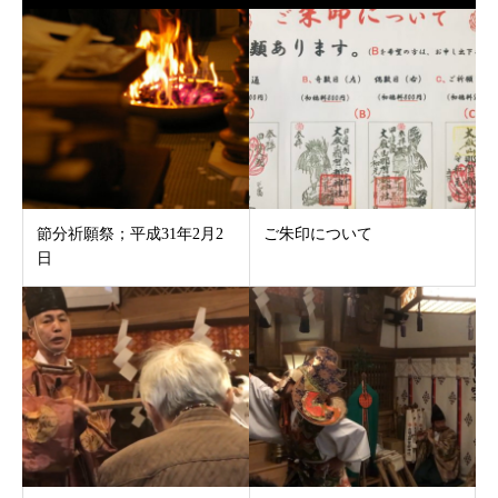
節分祈願祭；平成31年2月2
ご朱印について
日