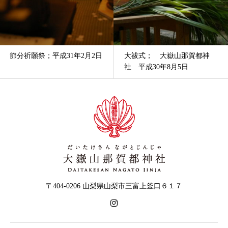
節分祈願祭；平成31年2月2日
大祓式； 大嶽山那賀都神
社 平成30年8月5日
〒404-0206 山梨県山梨市三富上釜口６１７