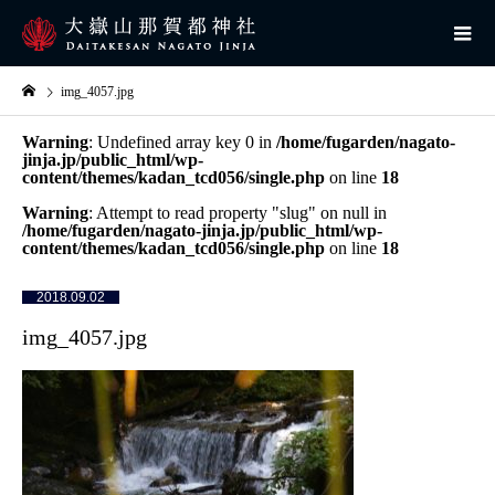
img_4057.jpg
Warning
: Undefined array key 0 in
/home/fugarden/nagato-
jinja.jp/public_html/wp-
content/themes/kadan_tcd056/single.php
on line
18
Warning
: Attempt to read property "slug" on null in
/home/fugarden/nagato-jinja.jp/public_html/wp-
content/themes/kadan_tcd056/single.php
on line
18
2018.09.02
img_4057.jpg