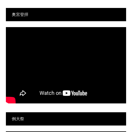
奥宮登拝
例大祭