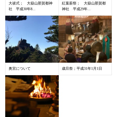
大祓式； 大嶽山那賀都神
紅葉薪祭； 大嶽山那賀都
社 平成30年8...
神社 平成29年...
奥宮について
歳旦祭；平成31年1月1日