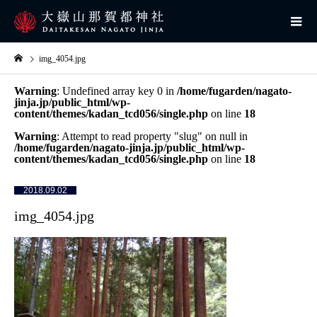
img_4054.jpg
Warning
: Undefined array key 0 in
/home/fugarden/nagato-
jinja.jp/public_html/wp-
content/themes/kadan_tcd056/single.php
on line
18
Warning
: Attempt to read property "slug" on null in
/home/fugarden/nagato-jinja.jp/public_html/wp-
content/themes/kadan_tcd056/single.php
on line
18
2018.09.02
img_4054.jpg