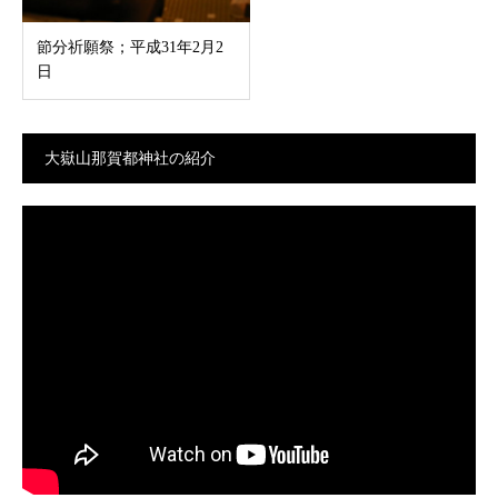
節分祈願祭；平成31年2月2
日
大嶽山那賀都神社の紹介