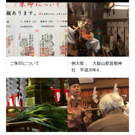
ご朱印について
例大祭； 大嶽山那賀都神
社 平成30年4...