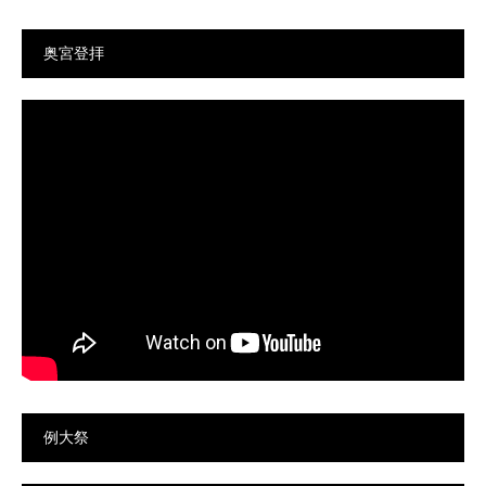
奥宮登拝
例大祭