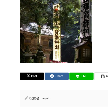
Post
Share
LINE
n
投稿者:
nagato