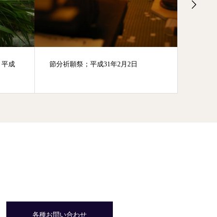
奥宮について
紅葉薪
成29年1
各種お問い合わせ