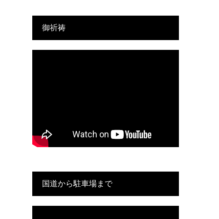
御祈祷
国道から駐車場まで