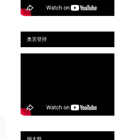
奥宮登拝
例大祭