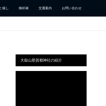
と催し
御祈祷
交通案内
お問い合わせ
大嶽山那賀都神社の紹介