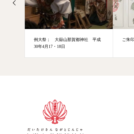
 平成
ご朱印について
大祓
30年8