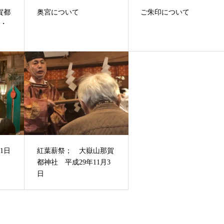
賀都
奥宮について
ご朱印について
7・
1日
紅葉薪祭； 大嶽山那賀
都神社 平成29年11月3
日