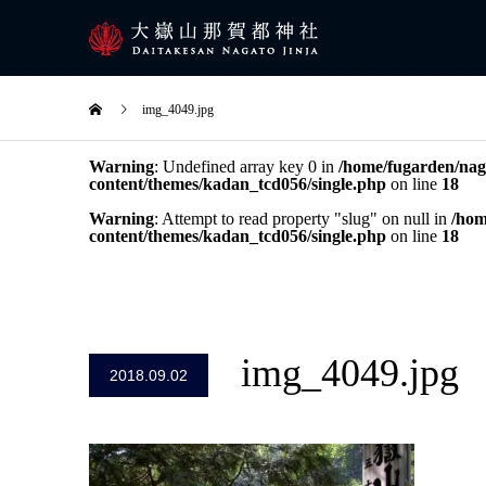
img_4049.jpg
Warning
: Undefined array key 0 in
/home/fugarden/naga
content/themes/kadan_tcd056/single.php
on line
18
Warning
: Attempt to read property "slug" on null in
/hom
content/themes/kadan_tcd056/single.php
on line
18
img_4049.jpg
2018.09.02