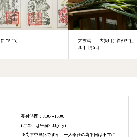
式； 大嶽山那賀都神社 平成
節分祈願祭；平成31年2月2日
月5日
受付時間：8:30〜16:00
(ご奉仕は午前9:00から)
※尚年中無休ですが、一人奉仕の為平日は不在に