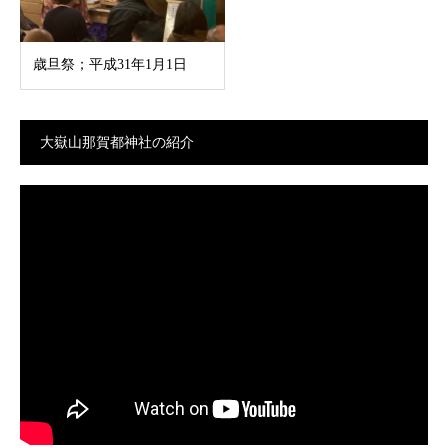
歳旦祭；平成31年1月1日
大嶽山那賀都神社の紹介