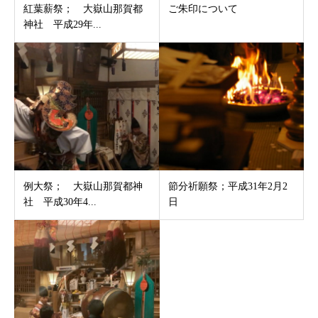
紅葉薪祭； 大嶽山那賀都
ご朱印について
神社 平成29年...
例大祭； 大嶽山那賀都神
節分祈願祭；平成31年2月2
社 平成30年4...
日