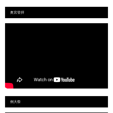
奥宮登拝
例大祭