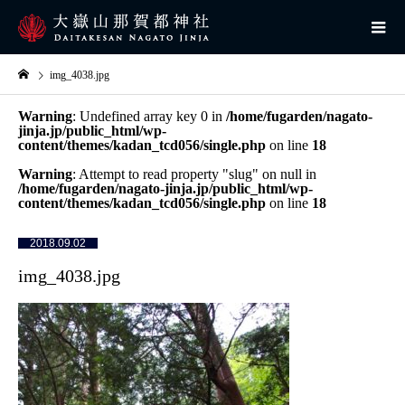
img_4038.jpg
Warning
: Undefined array key 0 in
/home/fugarden/nagato-
jinja.jp/public_html/wp-
content/themes/kadan_tcd056/single.php
on line
18
Warning
: Attempt to read property "slug" on null in
/home/fugarden/nagato-jinja.jp/public_html/wp-
content/themes/kadan_tcd056/single.php
on line
18
2018.09.02
img_4038.jpg