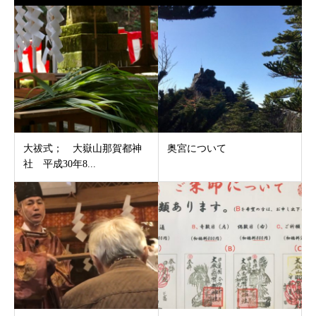
大祓式； 大嶽山那賀都神
奥宮について
社 平成30年8...