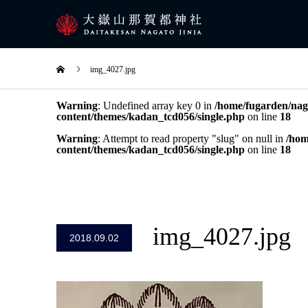
img_4027.jpg
Warning
: Undefined array key 0 in
/home/fugarden/naga
content/themes/kadan_tcd056/single.php
on line
18
Warning
: Attempt to read property "slug" on null in
/hom
content/themes/kadan_tcd056/single.php
on line
18
img_4027.jpg
2018.09.02