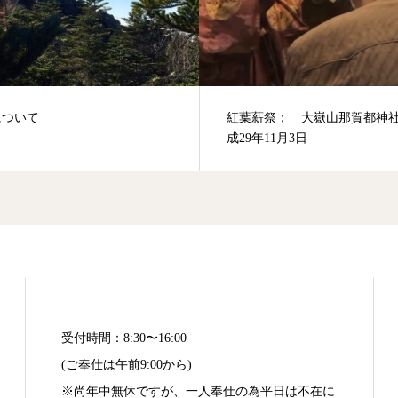
薪祭； 大嶽山那賀都神社 平
節分祈願祭；平成31年2月2日
年11月3日
受付時間：8:30〜16:00
(ご奉仕は午前9:00から)
※尚年中無休ですが、一人奉仕の為平日は不在に