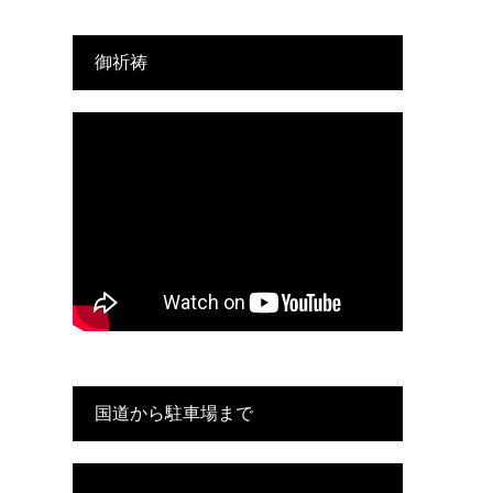
御祈祷
国道から駐車場まで