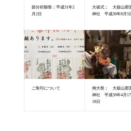
節分祈願祭；平成31年2
大祓式； 大嶽山那
月2日
神社 平成30年8月5
ご朱印について
例大祭； 大嶽山那
神社 平成30年4月1
18日