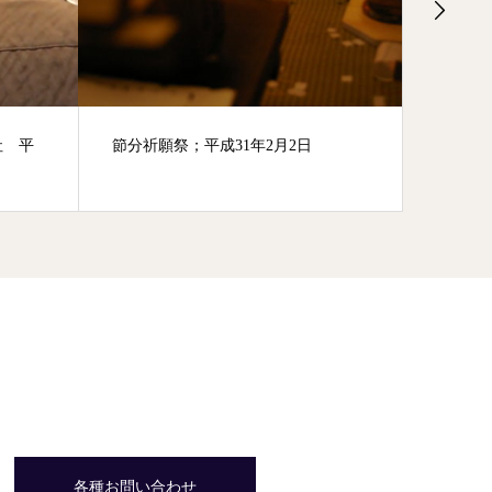
例大祭； 大嶽山那賀都神社 平成
大祓式
30年4月17・18日
30年8月
各種お問い合わせ