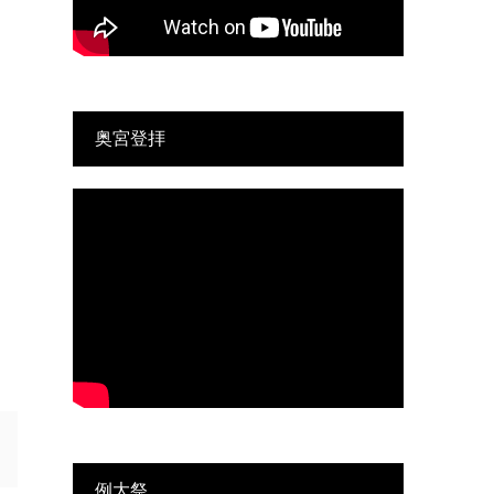
奥宮登拝
例大祭