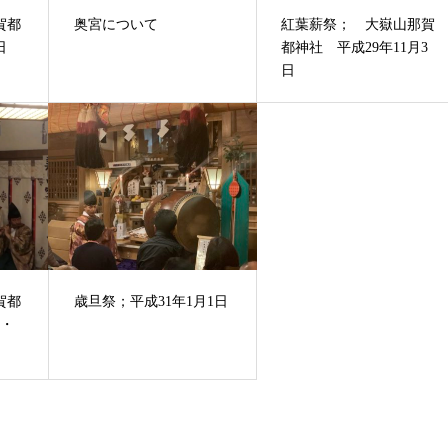
賀都
奥宮について
紅葉薪祭； 大嶽山那賀
日
都神社 平成29年11月3
日
賀都
歳旦祭；平成31年1月1日
7・