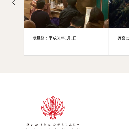
奥宮について
紅葉
成29