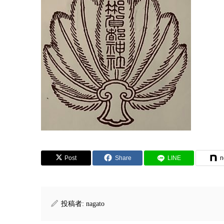
Post
Share
LINE
n
投稿者:
nagato