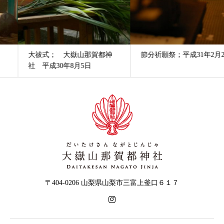
大祓式； 大嶽山那賀都神
節分祈願祭；平成31年2月2日
社 平成30年8月5日
〒404-0206 山梨県山梨市三富上釜口６１７