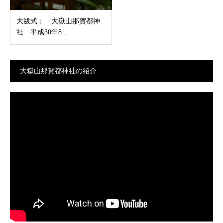
大祓式； 大嶽山那賀都神
社 平成30年8...
大嶽山那賀都神社の紹介