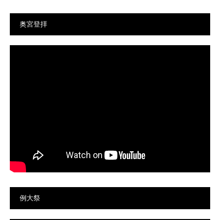
奥宮登拝
例大祭