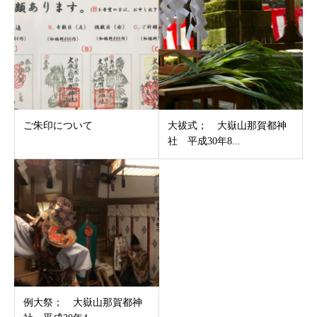
ご朱印について
大祓式； 大嶽山那賀都神
社 平成30年8...
例大祭； 大嶽山那賀都神