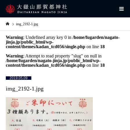
img_2192-1.jpg
Warning
: Undefined array key 0 in
/home/fugarden/nagato-
jinja.jp/public_html/wp-
content/themes/kadan_tcd056/single.php
on line
18
Warning
: Attempt to read property "slug" on null in
/home/fugarden/nagato-jinja.jp/public_html/wp-
content/themes/kadan_tcd056/single.php
on line
18
2019.05.09
img_2192-1.jpg