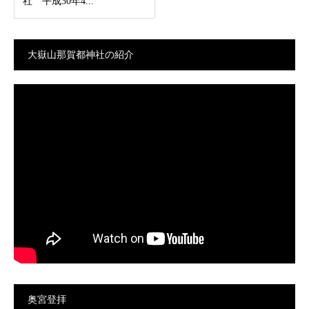
社 平成30年4...
大嶽山那賀都神社の紹介
奥宮登拝