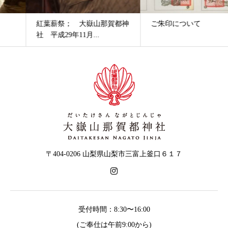
紅葉薪祭； 大嶽山那賀都神
ご朱印について
社 平成29年11月...
〒404-0206 山梨県山梨市三富上釜口６１７
受付時間：8:30〜16:00
(ご奉仕は午前9:00から)