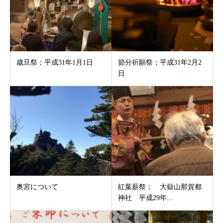
歳旦祭；平成31年1月1日
節分祈願祭；平成31年2月2
日
奥宮について
紅葉薪祭； 大嶽山那賀都
神社 平成29年...