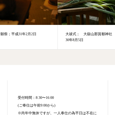
式； 大嶽山那賀都神社 平成
歳旦祭；平成31年1月1日
月5日
受付時間：8:30〜16:00
(ご奉仕は午前9:00から)
※尚年中無休ですが、一人奉仕の為平日は不在に