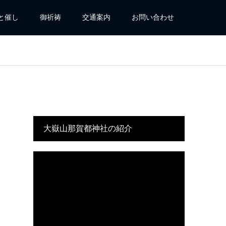
と催し
御祈祷
交通案内
お問い合わせ
大嶽山那賀都神社の紹介