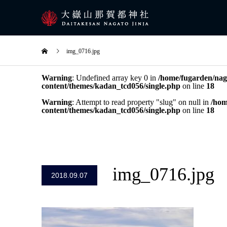
img_0716.jpg
Warning
: Undefined array key 0 in
/home/fugarden/naga
content/themes/kadan_tcd056/single.php
on line
18
Warning
: Attempt to read property "slug" on null in
/hom
content/themes/kadan_tcd056/single.php
on line
18
img_0716.jpg
2018.09.07