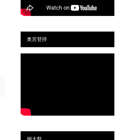
奥宮登拝
例大祭