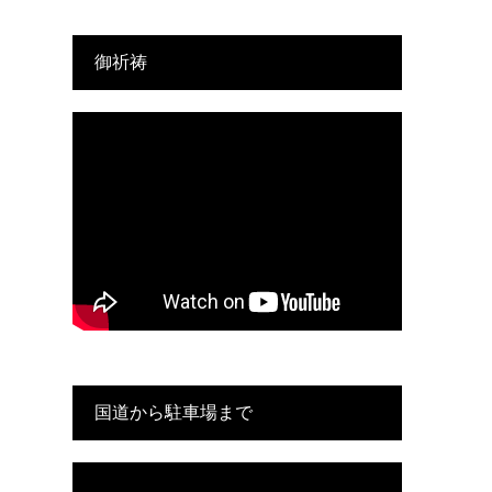
御祈祷
国道から駐車場まで