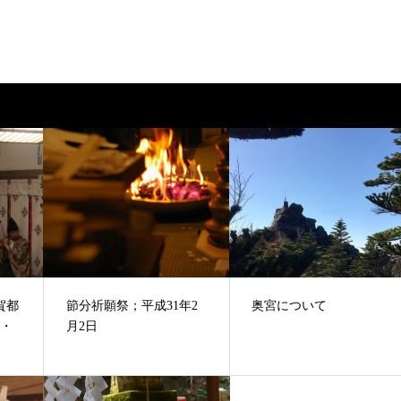
賀都
節分祈願祭；平成31年2
奥宮について
7・
月2日