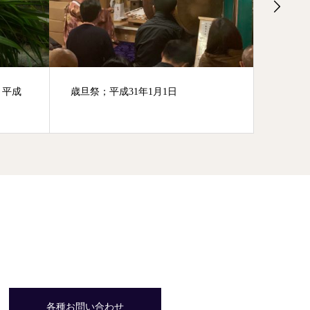
ご朱印について
紅葉薪
成29年1
各種お問い合わせ