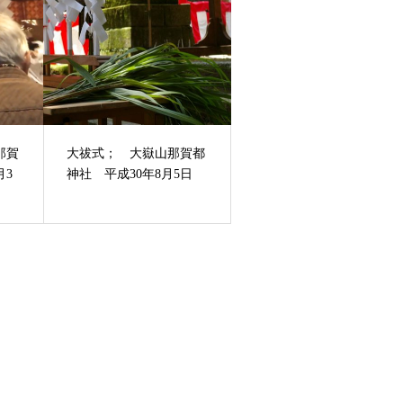
那賀
大祓式； 大嶽山那賀都
月3
神社 平成30年8月5日