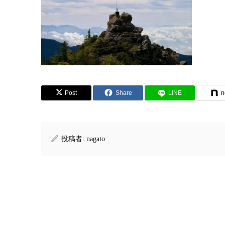
Post
Share
LINE
n
投稿者:
nagato