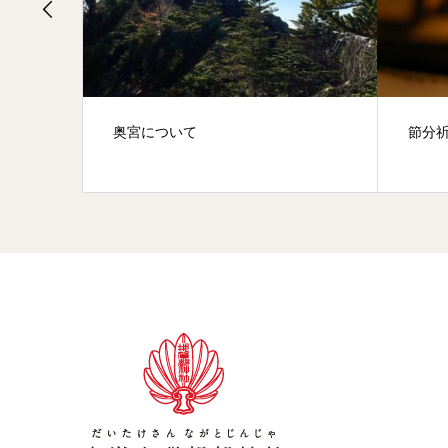
節分祈願祭；平成31年2月2日
大祓
30年8