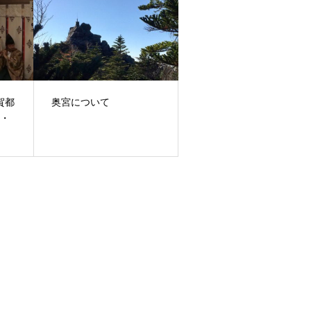
賀都
奥宮について
7・