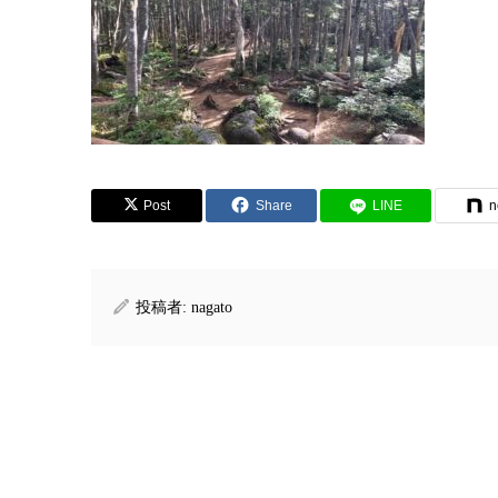
Post
Share
LINE
n
投稿者:
nagato