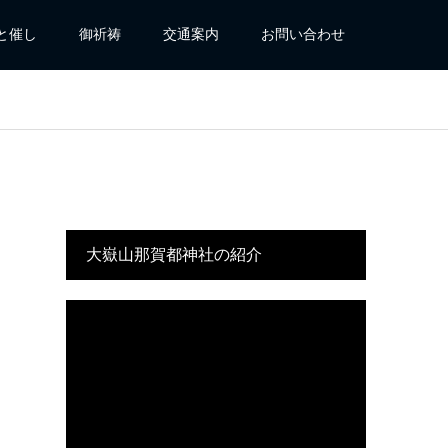
と催し
御祈祷
交通案内
お問い合わせ
大嶽山那賀都神社の紹介