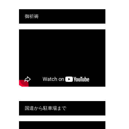
御祈祷
国道から駐車場まで