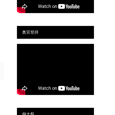
奥宮登拝
例大祭