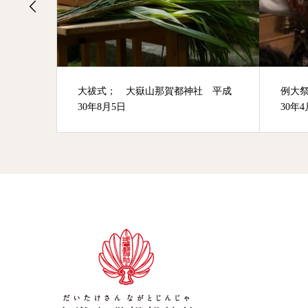
 平成
例大祭； 大嶽山那賀都神社 平成
奥宮
30年4月17・18日