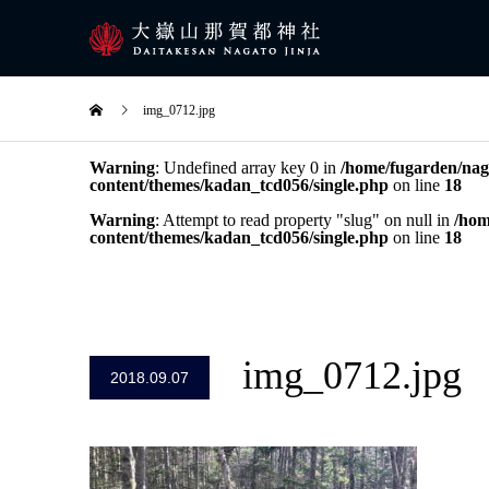
img_0712.jpg
Warning
: Undefined array key 0 in
/home/fugarden/naga
content/themes/kadan_tcd056/single.php
on line
18
Warning
: Attempt to read property "slug" on null in
/hom
content/themes/kadan_tcd056/single.php
on line
18
img_0712.jpg
2018.09.07