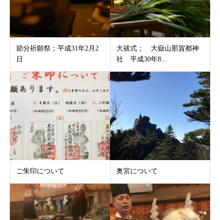
節分祈願祭；平成31年2月2
大祓式； 大嶽山那賀都神
日
社 平成30年8...
ご朱印について
奥宮について