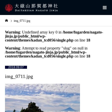
img_0711.jpg
Warning
: Undefined array key 0 in
/home/fugarden/nagato-
jinja.jp/public_html/wp-
content/themes/kadan_tcd056/single.php
on line
18
Warning
: Attempt to read property "slug" on null in
/home/fugarden/nagato-jinja.jp/public_html/wp-
content/themes/kadan_tcd056/single.php
on line
18
2018.09.07
img_0711.jpg