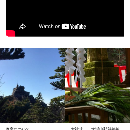
大祓式； 大嶽山那賀都神
紅葉薪祭； 大嶽山那賀都神