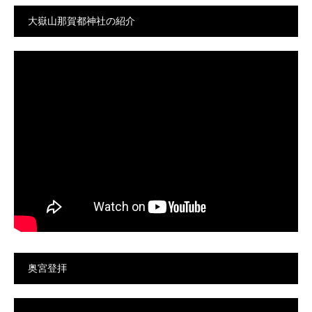
大嶽山那賀都神社の紹介
奥宮登拝