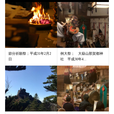
節分祈願祭；平成31年2月2
例大祭； 大嶽山那賀都神
日
社 平成30年4...