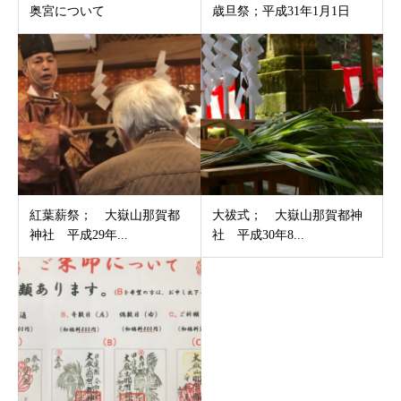
奥宮について
歳旦祭；平成31年1月1日
紅葉薪祭； 大嶽山那賀都
大祓式； 大嶽山那賀都神
神社 平成29年...
社 平成30年8...