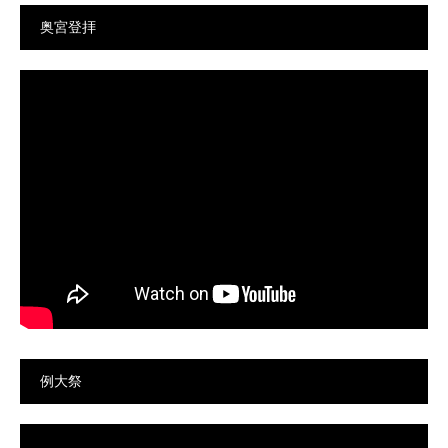
奥宮登拝
例大祭