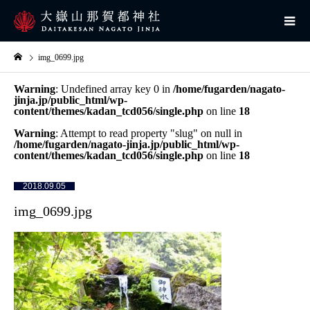
img_0699.jpg
Warning
: Undefined array key 0 in
/home/fugarden/nagato-
jinja.jp/public_html/wp-
content/themes/kadan_tcd056/single.php
on line
18
Warning
: Attempt to read property "slug" on null in
/home/fugarden/nagato-jinja.jp/public_html/wp-
content/themes/kadan_tcd056/single.php
on line
18
2018.09.05
img_0699.jpg