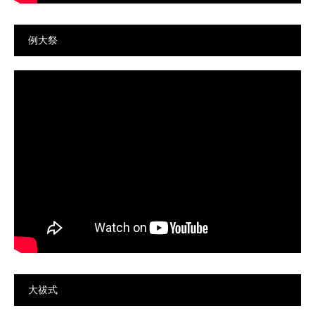
例大祭
大祓式