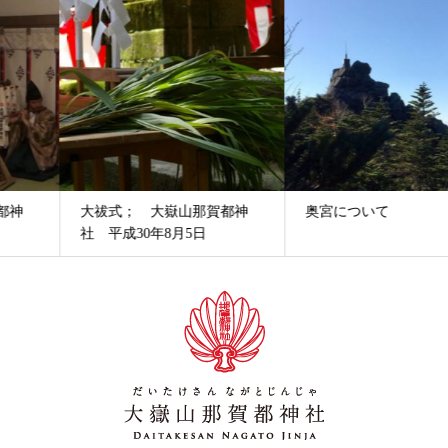
大祓式； 大嶽山那賀都神
奥宮について
社 平成30年8月5日