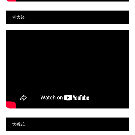
例大祭
大祓式