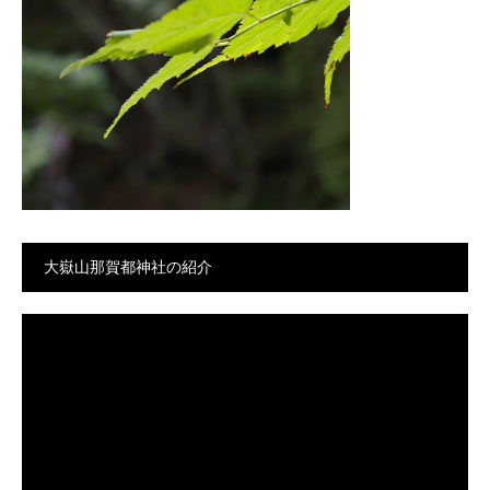
大嶽山那賀都神社の紹介