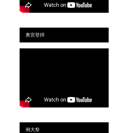
奥宮登拝
例大祭