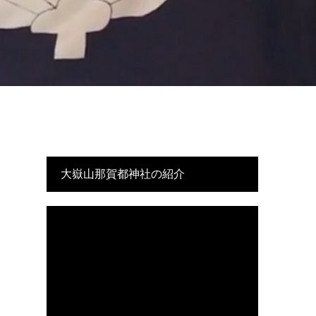
大嶽山那賀都神社の紹介