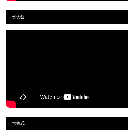
例大祭
大祓式