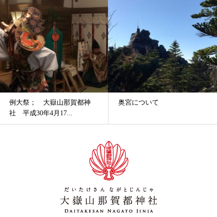
奥宮について
大祓式； 大嶽山那賀都神
社 平成30年8月5日