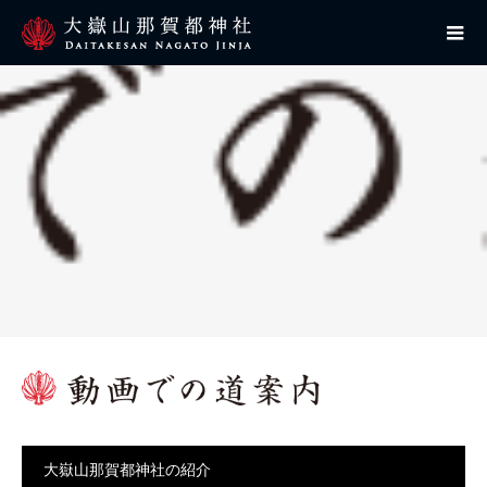
大嶽山那賀都神社の紹介