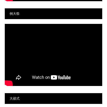
例大祭
大祓式