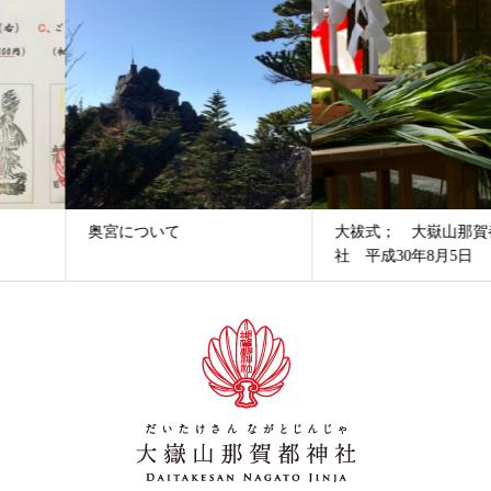
奥宮について
大祓式； 大嶽山那賀都神
社 平成30年8月5日