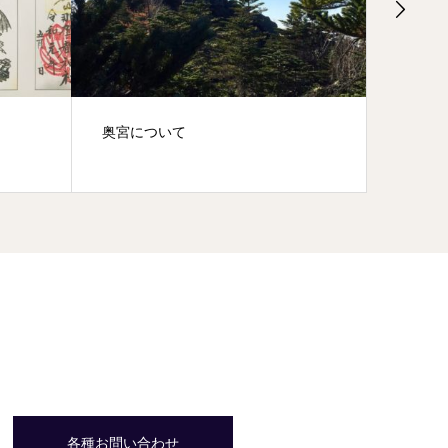
例大祭； 大嶽山那賀都神社 平成
節分祈願
30年4月17・18日
各種お問い合わせ