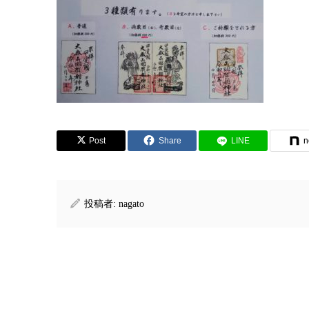
Post
Share
LINE
n
投稿者:
nagato