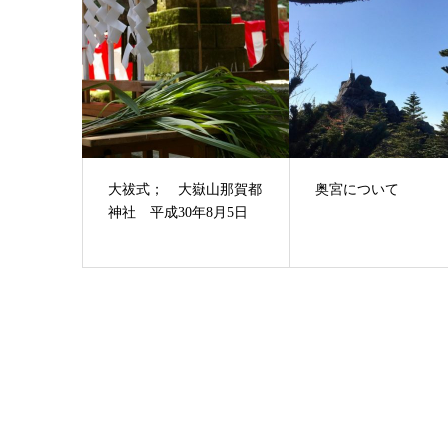
大祓式； 大嶽山那賀都
奥宮について
神社 平成30年8月5日