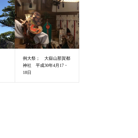
例大祭； 大嶽山那賀都
神社 平成30年4月17・
18日