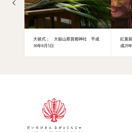
 平成
紅葉薪祭； 大嶽山那賀都神社 平
ご朱
成29年11月3日