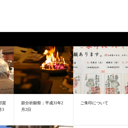
那賀
節分祈願祭；平成31年2
ご朱印について
月3
月2日