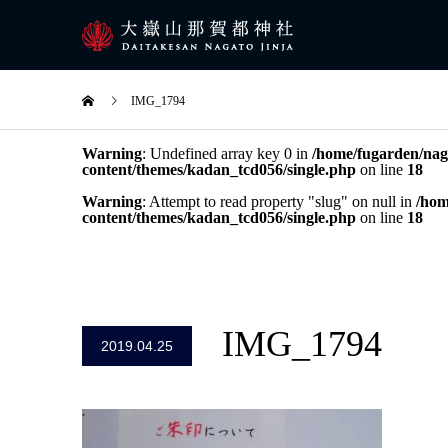
IMG_1794
Warning
: Undefined array key 0 in
/home/fugarden/naga
content/themes/kadan_tcd056/single.php
on line
18
Warning
: Attempt to read property "slug" on null in
/hom
content/themes/kadan_tcd056/single.php
on line
18
IMG_1794
2019.04.25