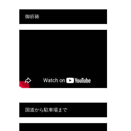
御祈祷
国道から駐車場まで