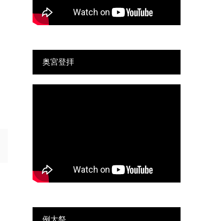
奥宮登拝
例大祭