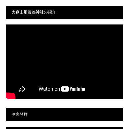
大嶽山那賀都神社の紹介
奥宮登拝