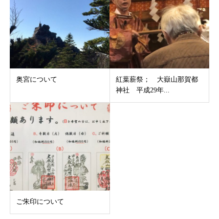
奥宮について
紅葉薪祭； 大嶽山那賀都
神社 平成29年...
ご朱印について