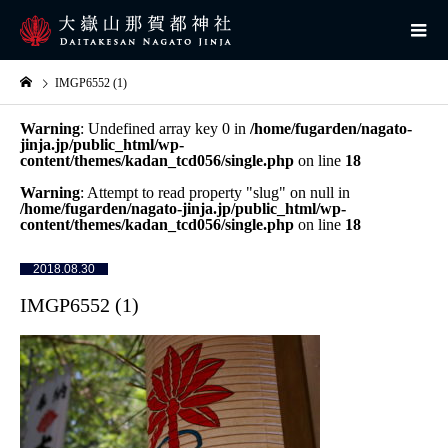
IMGP6552 (1)
Warning
: Undefined array key 0 in
/home/fugarden/nagato-
jinja.jp/public_html/wp-
content/themes/kadan_tcd056/single.php
on line
18
Warning
: Attempt to read property "slug" on null in
/home/fugarden/nagato-jinja.jp/public_html/wp-
content/themes/kadan_tcd056/single.php
on line
18
2018.08.30
IMGP6552 (1)