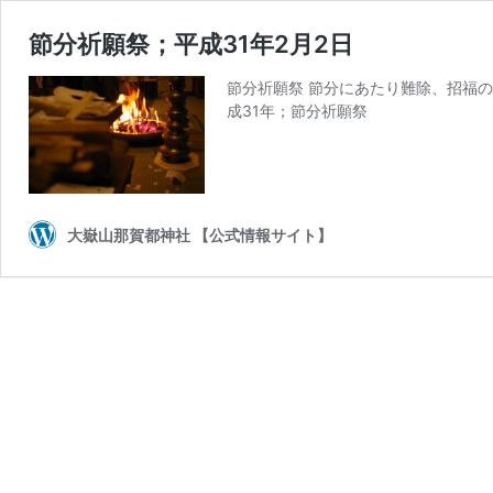
節分祈願祭；平成31年2月2日
節分祈願祭 節分にあたり難除、招福
成31年；節分祈願祭
大嶽山那賀都神社 【公式情報サイト】